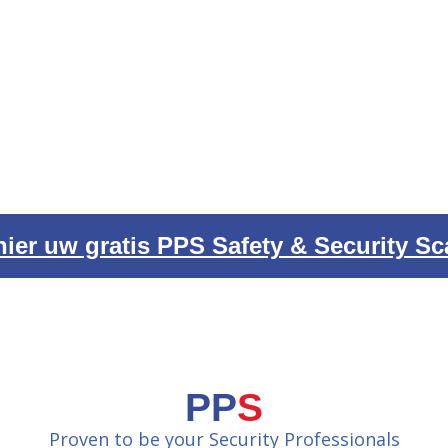
hier uw gratis PPS Safety & Security Sc
PP
S
Proven to be your Security Professionals