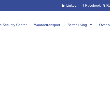
LinkedIn
Facebook
Ro
 Security Center
Waardetransport
Better Living
Over o