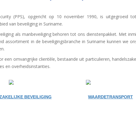
ecurity (PPS), opgericht op 10 november 1990, is uitgegroeid to
bied van beveiliging in Suriname.
eiliging als manbeveiliging behoren tot ons dienstenpakket. Met inmi
eid assortiment in de beveiligingsbranche in Suriname kunnen we on
en.
r een omvangrijke clientѐle, bestaande uit particulieren, handelszaken
ies en overheidsinstanties.
ZAKELIJKE BEVEILIGING
WAARDETRANSPORT