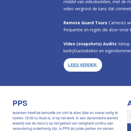
middel van videobeelden, met de mo
video vergroot de kans dat crimine
Remote Guard Tours
Camera’s wo
frequentie en regels die door onze k
Video (snapshots) Audits
Vanop a
bedrijfsactiviteiten en eigendomm
LEES VERDER
PPS
A
Iedereen heeft de behoefte om zich te allen tijde en overal veilig te
voelen. Of dit nu thuis is, of op het werk. In een dynamische wereld
waarbij ook de risico’s op het gebied van veiligheid continu aan
verandering onderhevig zijn, is PPS de juiste partner om samen