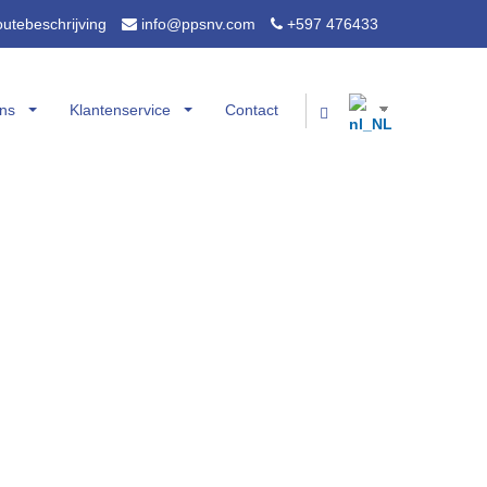
utebeschrijving
info@ppsnv.com
+597 476433
ns
Klantenservice
Contact