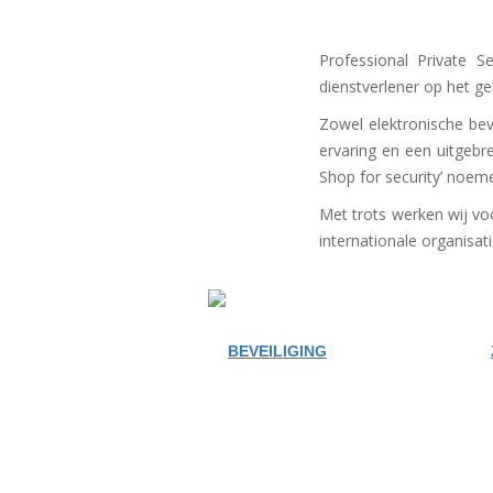
Omdat halve veiligheid
Overal en altijd
veilig
geen
veiligheid is
Professional Private S
dienstverlener op het ge
Zowel elektronische bev
ervaring en een uitgebr
Shop for security’ noem
Met trots werken wij voo
internationale organisat
BEVEILIGING