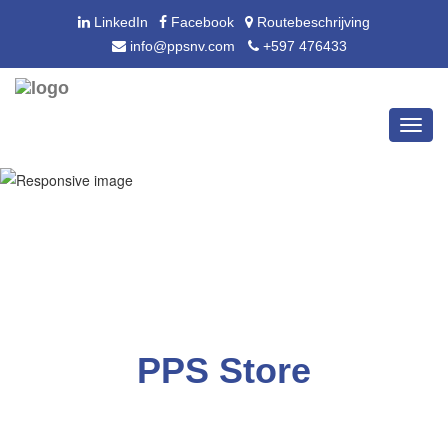
LinkedIn
Facebook
Routebeschrijving
info@ppsnv.com
+597 476433
Toggl
navig
PPS Store